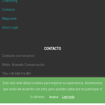
Coworking
Contacto
Mapa web
Aviso Legal
CONTACTO
Contacte con nosotros:
Wikta - Bravado Comunicación
Tfno +34 648 416 881
Este sitio web utiliza cookies para mejorar su experiencia. Asumiremos
que estás de acuerdo con esto, pero puedes optar por no participar si
SÍGUENOS EN
lo deseas.
Leer más
Aceptar